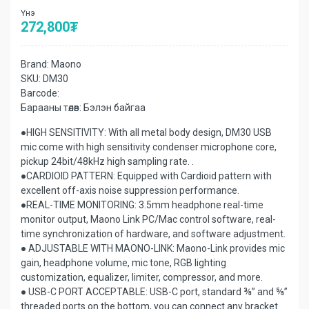
Үнэ
272,800
₮
Brand:
Maono
SKU:
DM30
Barcode:
Барааны төлөв:
Бэлэн байгаа
●HIGH SENSITIVITY: With all metal body design, DM30 USB
mic come with high sensitivity condenser microphone core,
pickup 24bit/48kHz high sampling rate. .
●CARDIOID PATTERN: Equipped with Cardioid pattern with
excellent off-axis noise suppression performance.
●REAL-TIME MONITORING: 3.5mm headphone real-time
monitor output, Maono Link PC/Mac control software, real-
time synchronization of hardware, and software adjustment.
● ADJUSTABLE WITH MAONO-LINK: Maono-Link provides mic
gain, headphone volume, mic tone, RGB lighting
customization, equalizer, limiter, compressor, and more.
● USB-C PORT ACCEPTABLE: USB-C port, standard ⅜” and ⅝”
threaded ports on the bottom, you can connect any bracket