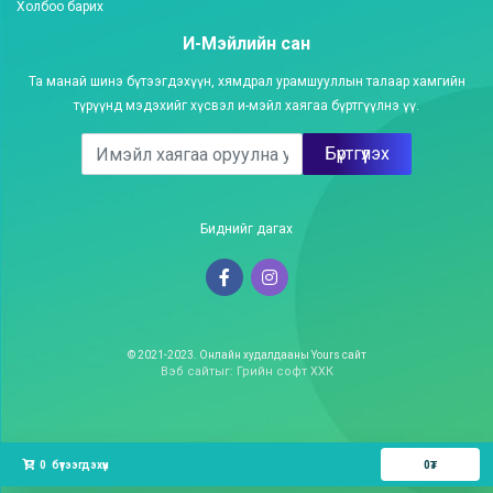
Холбоо барих
И-Мэйлийн сан
Та манай шинэ бүтээгдэхүүн, хямдрал урамшууллын талаар хамгийн
түрүүнд мэдэхийг хүсвэл и-мэйл хаягаа бүртгүүлнэ үү.
Бүртгүүлэх
Биднийг дагах
© 2021-2023. Онлайн худалдааны Yours сайт
Вэб сайт
ыг:
Грийн софт ХХК
Дуудлагын төв
0
бүтээгдэхүүн
0
₮