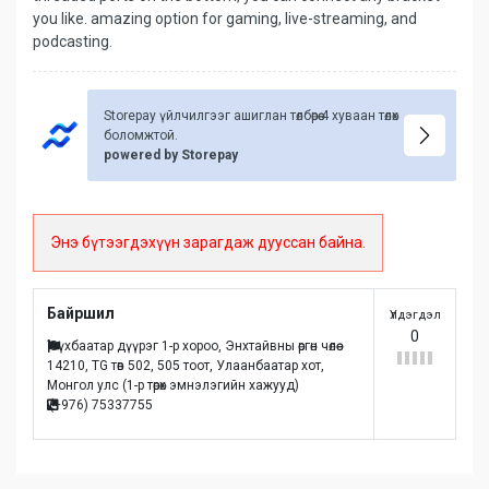
you like. amazing option for gaming, live-streaming, and
podcasting.
Storepay үйлчилгээг ашиглан төлбөрөө 4 хуваан төлөх
боломжтой.
powered by Storepay
Энэ бүтээгдэхүүн зарагдаж дууссан байна.
Байршил
Үлдэгдэл
0
Сүхбаатар дүүрэг 1-р хороо, Энхтайвны өргөн чөлөө
14210, TG төв 502, 505 тоот, Улаанбаатар хот,
Монгол улc (1-р төрөх эмнэлэгийн хажууд)
(+976) 75337755