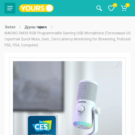
0
0
Эхлэл
Дууны төхөөрөмж
MAONO DM30 RGB Programmable Gaming USB Microphone (Тоглоомын USB 
гэрэлтэй Quick Mute, Gain, Zero Latency Monitoring for Streaming, Podcast, T
PS5, PS4, Computer)