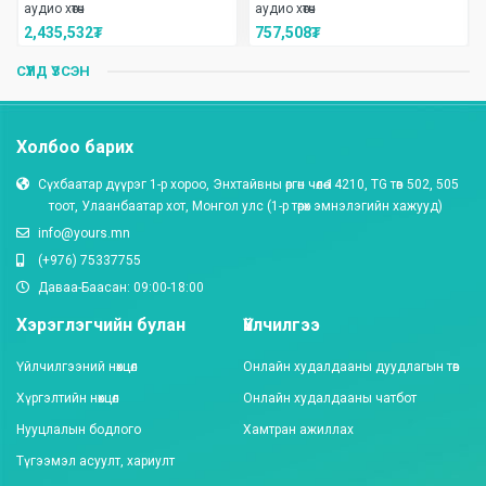
аудио хөтөч
аудио хөтөч
2,435,532
₮
757,508
₮
СҮҮЛД ҮЗСЭН
Холбоо барих
Сүхбаатар дүүрэг 1-р хороо, Энхтайвны өргөн чөлөө 14210, TG төв 502, 505
тоот, Улаанбаатар хот, Монгол улc (1-р төрөх эмнэлэгийн хажууд)
info@yours.mn
(+976) 75337755
Даваа-Баасан: 09:00-18:00
Хэрэглэгчийн булан
Үйлчилгээ
Үйлчилгээний нөхцөл
Онлайн худалдааны дуудлагын төв
Хүргэлтийн нөхцөл
Онлайн худалдааны чатбот
Нууцлалын бодлого
Хамтран ажиллах
Түгээмэл асуулт, хариулт