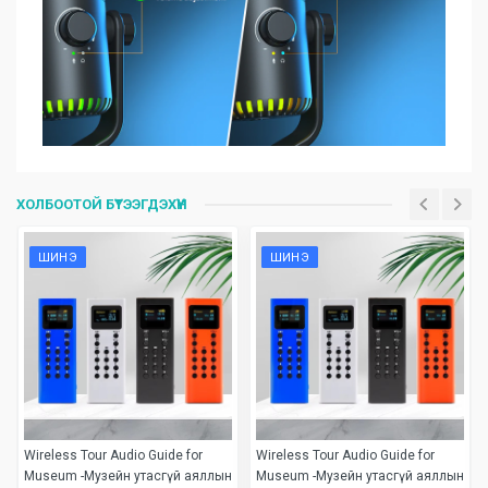
Үзүүлэлтүүд
Is_in_stock
Бэлэн байгаа
ХОЛБООТОЙ БҮТЭЭГДЭХҮҮН
ШИНЭ
ШИНЭ
Wireless Tour Audio Guide for
Wireless Tour Audio Guide for
Museum -Музейн утасгүй аяллын
Museum -Музейн утасгүй аяллын