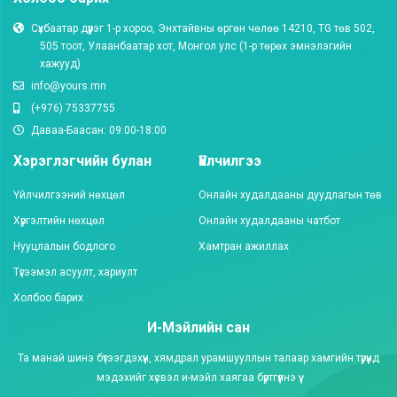
Сүхбаатар дүүрэг 1-р хороо, Энхтайвны өргөн чөлөө 14210, TG төв 502,
505 тоот, Улаанбаатар хот, Монгол улc (1-р төрөх эмнэлэгийн
хажууд)
info@yours.mn
(+976) 75337755
Даваа-Баасан: 09:00-18:00
Хэрэглэгчийн булан
Үйлчилгээ
Үйлчилгээний нөхцөл
Онлайн худалдааны дуудлагын төв
Хүргэлтийн нөхцөл
Онлайн худалдааны чатбот
Нууцлалын бодлого
Хамтран ажиллах
Түгээмэл асуулт, хариулт
Холбоо барих
И-Мэйлийн сан
Та манай шинэ бүтээгдэхүүн, хямдрал урамшууллын талаар хамгийн түрүүнд
мэдэхийг хүсвэл и-мэйл хаягаа бүртгүүлнэ үү.