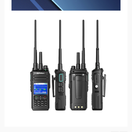
Үзүүлэлтүүд
Is_in_stock
Захиалгаар ирнэ