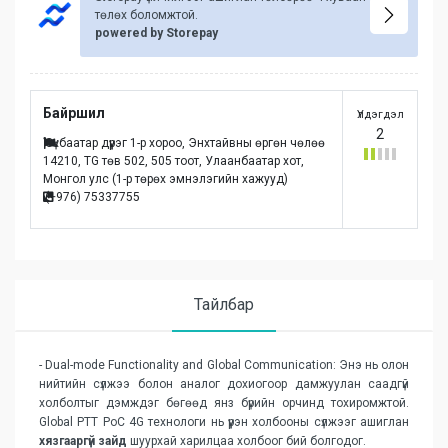
төлөх боломжтой.
powered by Storepay
Байршил
Үлдэгдэл
2
Сүхбаатар дүүрэг 1-р хороо, Энхтайвны өргөн чөлөө
14210, TG төв 502, 505 тоот, Улаанбаатар хот,
Монгол улc (1-р төрөх эмнэлэгийн хажууд)
(+976) 75337755
Тайлбар
- Dual-mode Functionality and Global Communication: Энэ нь олон
нийтийн сүлжээ болон аналог дохиогоор дамжуулан саадгүй
холболтыг дэмждэг бөгөөд янз бүрийн орчинд тохиромжтой.
Global PTT PoC 4G технологи нь үүрэн холбооны сүлжээг ашиглан
хязгааргүй зайд
шуурхай харилцаа холбоог бий болгодог.