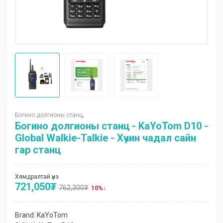
Богино долгионы станц
,
Богино долгионы станц - KaYoTom D10 -
Global Walkie-Talkie - Хүчин чадал сайн
гар станц
Хямдралтай үнэ
721,050
₮
762,300
₮
10%
Brand:
KaYoTom