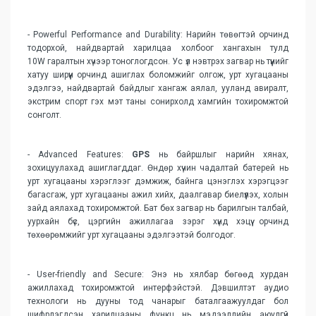
- Powerful Performance and Durability: Нарийн төвөгтэй орчинд
тодорхой, найдвартай харилцаа холбоог хангахын тулд
10W гаралтын хүчээр тоноглогдсон. Ус үл нэвтрэх загвар нь түүнийг
хатуу ширүүн орчинд ашиглах боломжийг олгож, урт хугацааны
эдэлгээ, найдвартай байдлыг хангаж аялал, ууланд авиралт,
экстрим спорт гэх мэт таны сонирхолд хамгийн тохиромжтой
сонголт.
- Advanced Features:
GPS
нь байршлыг нарийн хянах,
зохицуулахад ашиглагддаг. Өндөр хүчин чадалтай батерей нь
урт хугацааны хэрэглээг дэмжиж, байнга цэнэглэх хэрэгцээг
багасгаж, урт хугацааны ажил хийх, даалгавар биелүүлэх, холын
зайд аялахад тохиромжтой. Бат бөх загвар нь барилгын талбай,
уурхайн бүс, цэргийн ажиллагаа зэрэг хүнд хэцүү орчинд
төхөөрөмжийг урт хугацааны эдэлгээтэй болгодог.
- User-friendly and Secure: Энэ нь хялбар бөгөөд хурдан
ажиллахад тохиромжтой интерфэйстэй. Дэвшилтэт аудио
технологи нь дууны тод чанарыг баталгаажуулдаг бол
шифрлэгдсэн харилцааны функц нь мэдээллийн аюулгүй