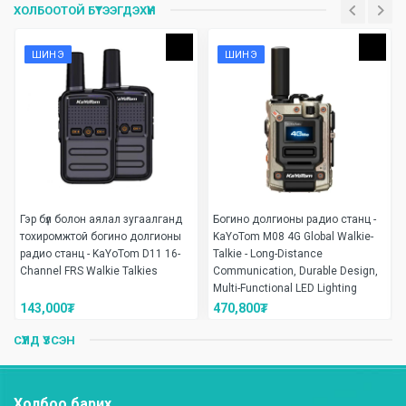
ХОЛБООТОЙ БҮТЭЭГДЭХҮҮН
ШИНЭ
ШИНЭ
Гэр бүл болон аялал зугаалганд
Богино долгионы радио станц -
тохиромжтой богино долгионы
KaYoTom M08 4G Global Walkie-
радио станц - KaYoTom D11 16-
Talkie - Long-Distance
Channel FRS Walkie Talkies
Communication, Durable Design,
Multi-Functional LED Lighting
143,000
₮
470,800
₮
СҮҮЛД ҮЗСЭН
Холбоо барих