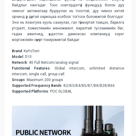
байдлыг хангадаг. Тоос нэвтэрдэггүй функцууд болон дуу
чимээг автоматаар бууруулах нь тоостой, дуу чимээ ихтэй
орчинд үр дүнтэй харилцаа холбоог тогтоох боломжтой болгодог.
Энэ нь ялангуяа хууль сахиулах, гал түймэртэй тэмцэх, барилга
угсралт, ложистикийн менежмент, яаралтай тусламжийн баг,
гадаа ажилчид, үндэстэн дамнасан компаниуд зэрэг
мэргэжлийн хүмүүст тохиромжтой байдаг.
Brand
: KaYoTom
Model
: D10
Network
: 4G Full Netcom/analog signal
Functional Features
: Global intercom, unlimited distance
intercom, single call, group call
Groups
: Maximum 200 groups
Supported Frequency Bands
: B2/B3/B4/B5/B7/B8/B28/B66
Supported Platforms
: POC GLOBAL