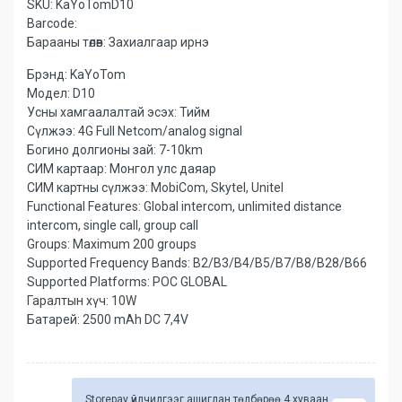
SKU:
KaYoTomD10
Barcode:
Барааны төлөв:
Захиалгаар ирнэ
Брэнд: KaYoTom
Модел: D10
Усны хамгаалалтай эсэх: Тийм
Сүлжээ: 4G Full Netcom/analog signal
Богино долгионы зай: 7-10km
СИМ картаар: Монгол улс даяар
СИМ картны сүлжээ: MobiCom, Skytel, Unitel
Functional Features: Global intercom, unlimited distance
intercom, single call, group call
Groups: Maximum 200 groups
Supported Frequency Bands: B2/B3/B4/B5/B7/B8/B28/B66
Supported Platforms: POC GLOBAL
Гаралтын хүч: 10W
Батарей: 2500 mAh DC 7,4V
Storepay үйлчилгээг ашиглан төлбөрөө 4 хуваан