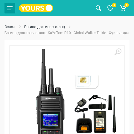
0
0
Эхлэл
Богино долгионы станц
Богино долгионы станц - KaYoTom D10 - Global Walkie-Talkie - Хүчин чадал с