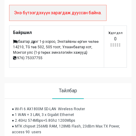
Энэ бүтээгдэхүүн зарагдаж дууссан байна.
Байршил
Үлдэгдэл
0
Сүхбаатар дүүрэг 1-р хороо, Энхтайвны өргөн чөлөө
14210, TG төв 502, 505 тоот, Улаанбаатар хот,
Монгол улc (1-р төрөх эмнэлэгийн хажууд)
(+976) 75337755
Тайлбар
● Wi-Fi 6 AX1800M SD-LAN Wireless Router
● 1 WAN + 3 LAN, 3 x Gigabit Ethernet
● 2.4GHz 574Mbps+5.8Ghz 1200Mbps
● MTK chipset 256MB RAM, 128MB Flash, 23dBm Max.TX Power,
access 90 users