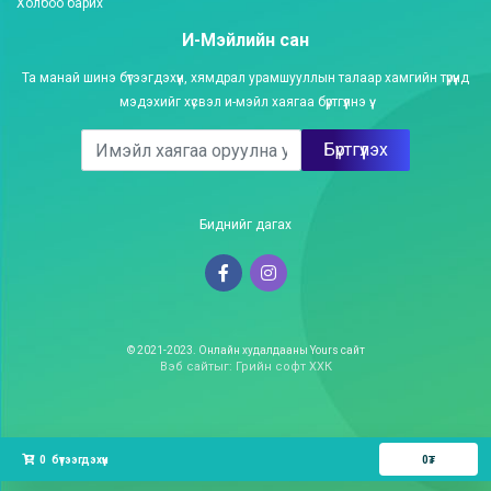
Холбоо барих
И-Мэйлийн сан
Та манай шинэ бүтээгдэхүүн, хямдрал урамшууллын талаар хамгийн түрүүнд
мэдэхийг хүсвэл и-мэйл хаягаа бүртгүүлнэ үү.
Бүртгүүлэх
Биднийг дагах
© 2021-2023. Онлайн худалдааны Yours сайт
Вэб сайт
ыг:
Грийн софт ХХК
Дуудлагын төв
0
бүтээгдэхүүн
0
₮