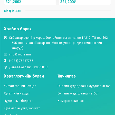
321,200
₮
321,200
₮
СҮҮЛД ҮЗСЭН
Холбоо барих
Сүхбаатар дүүрэг 1-р хороо, Энхтайвны өргөн чөлөө 14210, TG төв 502,
505 тоот, Улаанбаатар хот, Монгол улc (1-р төрөх эмнэлэгийн
хажууд)
info@yours.mn
(+976) 75337755
Даваа-Баасан: 09:00-18:00
Хэрэглэгчийн булан
Үйлчилгээ
Үйлчилгээний нөхцөл
Онлайн худалдааны дуудлагын төв
Хүргэлтийн нөхцөл
Онлайн худалдааны чатбот
Нууцлалын бодлого
Хамтран ажиллах
Түгээмэл асуулт, хариулт