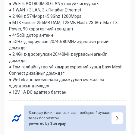
● Wi-Fi 6 AX1800M SD-LAN утасгүй чиглүүлэгч
● 1 WAN + 3 LAN, 3 x Гигабит Ethernet
● 2.4GHz 574Mbps+5.8Ghz 1200Mbps
● MTK чипсет 256MB RAM, 128MB Flash, 23dBm Max.TX
Power, 90 хэрэглэгчийн хандалт
● 4*5dBi дотор антенн
● 5GHz-д зориулсан 20/40/80MHz зурвасын өргөнийг
дэмждэг
● 2.4GHz-д зориулсан 20/40MHz зурвасын өргөнийг
дэмждэг
● Том талбайн утасгүй хамрах хүрээний хувьд Easy Mesh
Connect дизайныг дэмждэг
● Wi-Tek аппликейшнаар дамжуулан сүлжээгээ
удирдахыг дэмждэг
● 12V 1A DC адаптер багтсан
Storepay үйлчилгээг ашиглан төлбөрөө 4 хуваан
төлөх боломжтой.
powered by Storepay