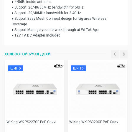
● 4*5dBi inside antenna
● Support 20/40/80MHz bandwidth for 5GHz
● Support 20/40MHz bandwidth for 2.4GHz
● Support Easy Mesh Connect design for big area Wireless
Coverage
● Support Manage your network through at Wi-Tek App
● 12V 1A DC Adapter Included
Үзүүлэлтүүд
Is_in_stock
Захиалгаар ирнэ
ХОЛБООТОЙ БҮТЭЭГДЭХҮҮН
ШИНЭ
ШИНЭ
WiKing WK-PS227GF-PoE Свич
WiKing WK-PS320GF-PoE Свич