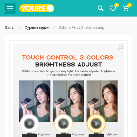
0
0
Эхлэл
Хурлын төхөөрөмж
Sofeno AC260 - Вэб камер