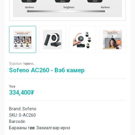
Хурлын төхөөрөмж
,
Sofeno AC260 - Вэб камер
Үнэ
334,400
₮
Brand:
Sofeno
SKU:
S-AC260
Barcode:
Барааны төлөв:
Захиалгаар ирнэ