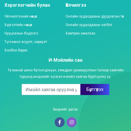
Хэрэглэгчийн булан
Үйлчилгээ
Үйлчилгээний нөхцөл
Онлайн худалдааны дуудлагын төв
Хүргэлтийн нөхцөл
Онлайн худалдааны чатбот
Нууцлалын бодлого
Хамтран ажиллах
Түгээмэл асуулт, хариулт
Холбоо барих
И-Мэйлийн сан
Та манай шинэ бүтээгдэхүүн, хямдрал урамшууллын талаар хамгийн
түрүүнд мэдэхийг хүсвэл и-мэйл хаягаа бүртгүүлнэ үү.
Бүртгүүлэх
Биднийг дагах