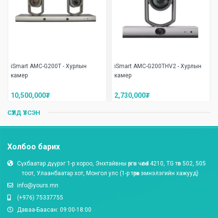
iSmart AMC-G200T - Хурлын
iSmart AMC-G200THV2 - Хурлын
камер
камер
10,500,000
₮
2,730,000
₮
СҮҮЛД ҮЗСЭН
Холбоо барих
Сүхбаатар дүүрэг 1-р хороо, Энхтайвны өргөн чөлөө 14210, TG төв 502, 505
тоот, Улаанбаатар хот, Монгол улc (1-р төрөх эмнэлэгийн хажууд)
info@yours.mn
(+976) 75337755
Даваа-Баасан: 09:00-18:00