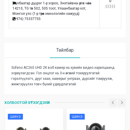
0
Сүхбаатар дүүрэг 1-р хороо, Энхтайвны өргөн чөлөө
14210, TG төв 502, 505 тоот, Улаанбаатар хот,
Монгол улc (1-р төрөх эмнэлэгийн хажууд)
(+976) 75337755
Тайлбар
Sofeno AC260 UHD 2K вэб камер нь хувийн видео харилцаанд
зориулагдсан. Гол онцлог нь 3-н өнгөний тохируулгатай
гэрэлтүүлэгч, дууг хаах, камерыг унтраах, дүрсийг томруулж,
жижгэрүүлэх товч бүхий удирдлагатай.
Үзүүлэлтүүд
Is_in_stock
Захиалгаар ирнэ
ХОЛБООТОЙ БҮТЭЭГДЭХҮҮН
ШИНЭ
ШИНЭ