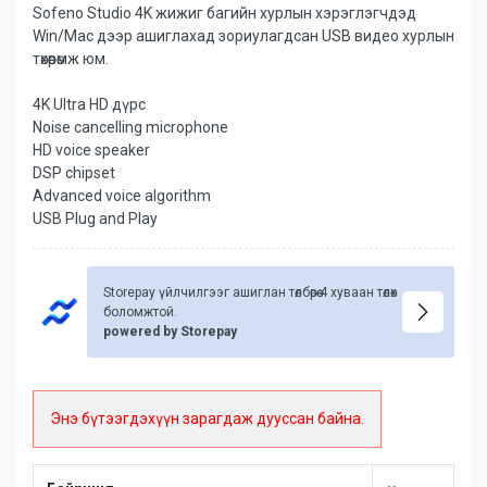
Sofeno Studio 4K жижиг багийн хурлын хэрэглэгчдэд
Win/Mac дээр ашиглахад зориулагдсан USB видео хурлын
төхөөрөмж юм.
4K Ultra HD дүрс
Noise cancelling microphone
HD voice speaker
DSP chipset
Advanced voice algorithm
USB Plug and Play
Storepay үйлчилгээг ашиглан төлбөрөө 4 хуваан төлөх
боломжтой.
powered by Storepay
Энэ бүтээгдэхүүн зарагдаж дууссан байна.