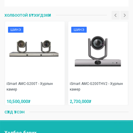
Үзүүлэлтүүд
Is_in_stock
Захиалгаар ирнэ
ХОЛБООТОЙ БҮТЭЭГДЭХҮҮН
ШИНЭ
ШИНЭ
iSmart AMC-G200T - Хурлын
iSmart AMC-G200THV2 - Хурлын
камер
камер
10,500,000
₮
2,730,000
₮
СҮҮЛД ҮЗСЭН
Холбоо барих