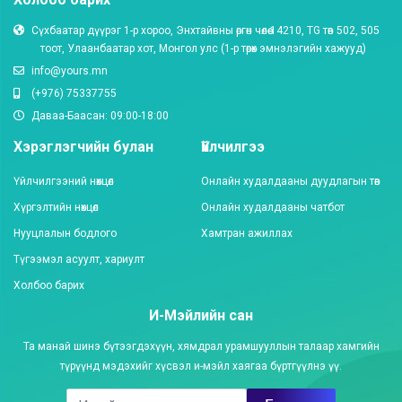
Сүхбаатар дүүрэг 1-р хороо, Энхтайвны өргөн чөлөө 14210, TG төв 502, 505
тоот, Улаанбаатар хот, Монгол улc (1-р төрөх эмнэлэгийн хажууд)
info@yours.mn
(+976) 75337755
Даваа-Баасан: 09:00-18:00
Хэрэглэгчийн булан
Үйлчилгээ
Үйлчилгээний нөхцөл
Онлайн худалдааны дуудлагын төв
Хүргэлтийн нөхцөл
Онлайн худалдааны чатбот
Нууцлалын бодлого
Хамтран ажиллах
Түгээмэл асуулт, хариулт
Холбоо барих
И-Мэйлийн сан
Та манай шинэ бүтээгдэхүүн, хямдрал урамшууллын талаар хамгийн
түрүүнд мэдэхийг хүсвэл и-мэйл хаягаа бүртгүүлнэ үү.