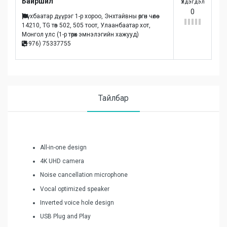
Байршил
Үлдэгдэл
0
Сүхбаатар дүүрэг 1-р хороо, Энхтайвны өргөн чөлөө
14210, TG төв 502, 505 тоот, Улаанбаатар хот,
Монгол улc (1-р төрөх эмнэлэгийн хажууд)
(+976) 75337755
Тайлбар
All-in-one design
4K UHD camera
Noise cancellation microphone
Vocal optimized speaker
Inverted voice hole design
USB Plug and Play