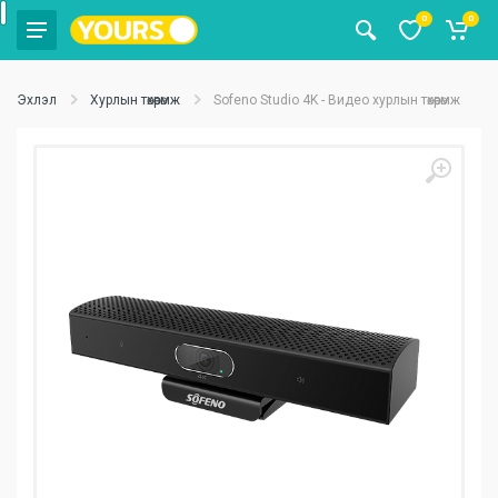
0
0
Эхлэл
Хурлын төхөөрөмж
Sofeno Studio 4K - Видео хурлын төхөөрөмж