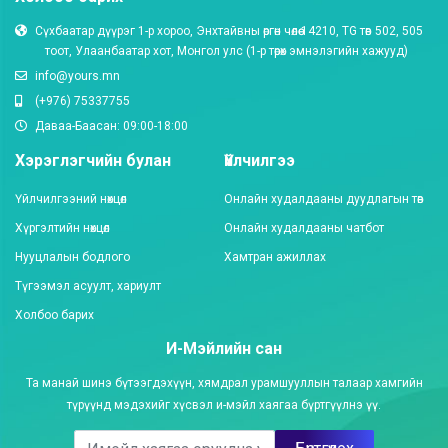
Сүхбаатар дүүрэг 1-р хороо, Энхтайвны өргөн чөлөө 14210, TG төв 502, 505
тоот, Улаанбаатар хот, Монгол улc (1-р төрөх эмнэлэгийн хажууд)
info@yours.mn
(+976) 75337755
Даваа-Баасан: 09:00-18:00
Хэрэглэгчийн булан
Үйлчилгээ
Үйлчилгээний нөхцөл
Онлайн худалдааны дуудлагын төв
Хүргэлтийн нөхцөл
Онлайн худалдааны чатбот
Нууцлалын бодлого
Хамтран ажиллах
Түгээмэл асуулт, хариулт
Холбоо барих
И-Мэйлийн сан
Та манай шинэ бүтээгдэхүүн, хямдрал урамшууллын талаар хамгийн
түрүүнд мэдэхийг хүсвэл и-мэйл хаягаа бүртгүүлнэ үү.