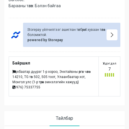
Барааны төлөв:
Бэлэн байгаа
Storepay үйлчилгээг ашиглан төлбөрөө 4 хуваан төлөх
боломжтой.
powered by Storepay
Байршил
Үлдэгдэл
7
Сүхбаатар дүүрэг 1-р хороо, Энхтайвны өргөн чөлөө
14210, TG төв 502, 505 тоот, Улаанбаатар хот,
Монгол улc (1-р төрөх эмнэлэгийн хажууд)
(+976) 75337755
Тайлбар