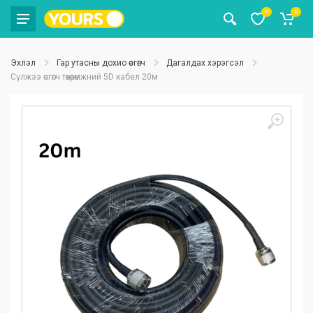
0
0
Эхлэл
Гар утасны дохио өсгөгч
Дагалдах хэрэгсэл
Сүлжээ өсгөгч төхөөрөмжний 5D кабел 20м