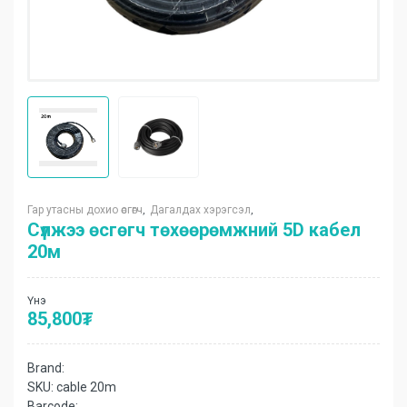
Гар утасны дохио өсгөгч
Дагалдах хэрэгсэл
,
,
Сүлжээ өсгөгч төхөөрөмжний 5D кабел
20м
Үнэ
85,800
₮
Brand:
SKU:
cable 20m
Barcode: