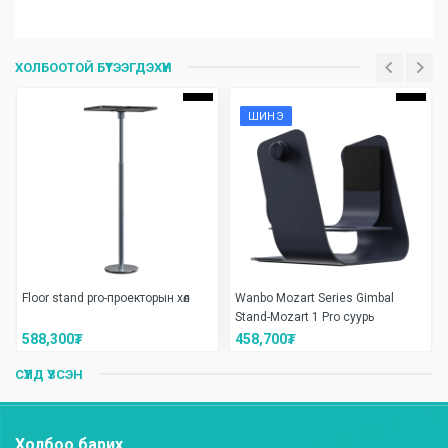
Үзүүлэлтүүд
Is_in_stock
Бэлэн байгаа
ХОЛБООТОЙ БҮТЭЭГДЭХҮҮН
ШИНЭ
Floor stand pro-проекторын хөл
Wanbo Mozart Series Gimbal
Stand-Mozart 1 Pro суурь
588,300
₮
458,700
₮
СҮҮЛД ҮЗСЭН
Холбоо барих