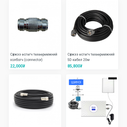
Сүлжээ өсгөгч төхөөрөмжний
Сүлжээ өсгөгч төхөөрөмжний
холбогч (connector)
5D кабел 20м
22,000₮
85,800₮
ШИНЭ