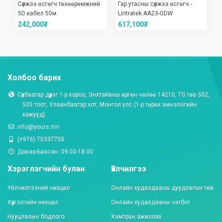
Сүлжээ өсгөгч төхөөрөмжний
Гар утасны сүлжээ өсгөгч -
5D кабел 50м
Lintratek AA23-GDW
242,000₮
617,100₮
Холбоо барих
Сүхбаатар дүүрэг 1-р хороо, Энхтайвны өргөн чөлөө 14210, TG төв 502,
505 тоот, Улаанбаатар хот, Монгол улc (1-р төрөх эмнэлэгийн
хажууд)
info@yours.mn
(+976) 75337755
Даваа-Баасан: 09:00-18:00
Хэрэглэгчийн булан
Үйлчилгээ
Үйлчилгээний нөхцөл
Онлайн худалдааны дуудлагын төв
Хүргэлтийн нөхцөл
Онлайн худалдааны чатбот
Нууцлалын бодлого
Хамтран ажиллах