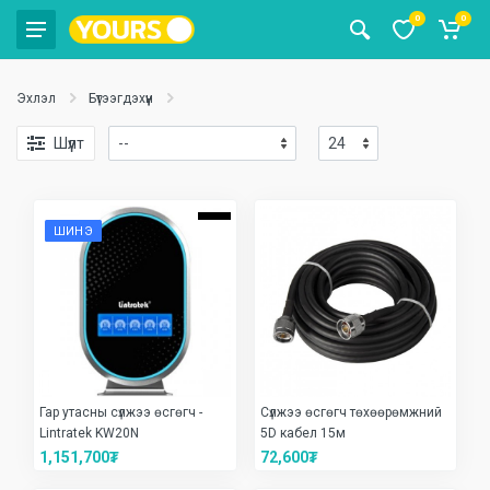
0
0
Эхлэл
Бүтээгдэхүүн
Шүүлт
ШИНЭ
Гар утасны сүлжээ өсгөгч -
Сүлжээ өсгөгч төхөөрөмжний
Lintratek KW20N
5D кабел 15м
1,151,700₮
72,600₮