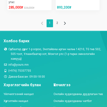
утас
285,000₮
893,200₮
326,000₮
1
2
Холбоо барих
Сүхбаатар дүүрэг 1-р хороо, Энхтайвны өргөн чөлөө 14210, TG төв 502,
505 тоот, Улаанбаатар хот, Монгол улc (1-р төрөх эмнэлэгийн
хажууд)
info@yours.mn
(+976) 75337755
Даваа-Баасан: 09:00-18:00
Хэрэглэгчийн булан
Үйлчилгээ
Үйлчилгээний нөхцөл
Онлайн худалдааны дуудлагын төв
Хүргэлтийн нөхцөл
Онлайн худалдааны чатбот