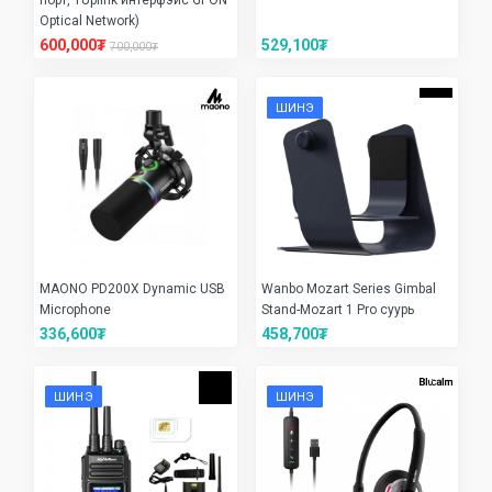
Optical Network)
600,000₮
529,100₮
700,000₮
ШИНЭ
MAONO PD200X Dynamic USB
Wanbo Mozart Series Gimbal
Microphone
Stand-Mozart 1 Pro суурь
336,600₮
458,700₮
ШИНЭ
ШИНЭ