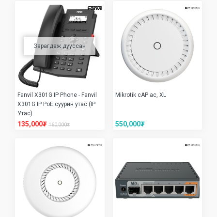
Зарагдаж дууссан
Fanvil X301G IP Phone - Fanvil
Mikrotik cAP ac, XL
X301G IP PoE суурин утас (IP
Утас)
135,000₮
550,000₮
160,000₮