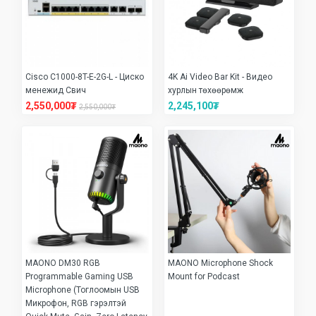
Cisco C1000-8T-E-2G-L - Циско
4K Ai Video Bar Kit - Видео
менежид Свич
хурлын төхөөрөмж
2,550,000₮
2,245,100₮
2,550,000₮
MAONO DM30 RGB
MAONO Microphone Shock
Programmable Gaming USB
Mount for Podcast
Microphone (Тоглоомын USB
Микрофон, RGB гэрэлтэй