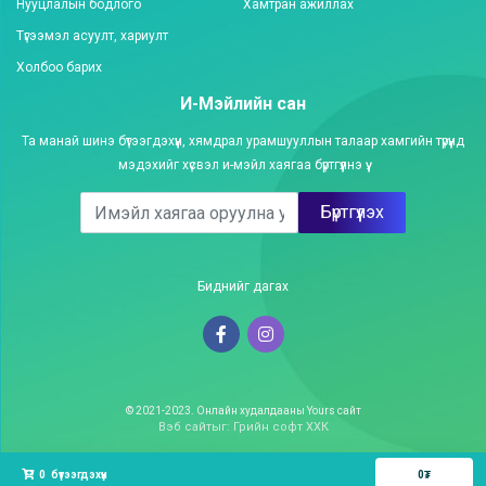
Нууцлалын бодлого
Хамтран ажиллах
Түгээмэл асуулт, хариулт
Холбоо барих
И-Мэйлийн сан
Та манай шинэ бүтээгдэхүүн, хямдрал урамшууллын талаар хамгийн түрүүнд
мэдэхийг хүсвэл и-мэйл хаягаа бүртгүүлнэ үү.
Бүртгүүлэх
Биднийг дагах
© 2021-2023. Онлайн худалдааны Yours сайт
Вэб сайт
ыг:
Грийн софт ХХК
Дуудлагын төв
0
бүтээгдэхүүн
0
₮