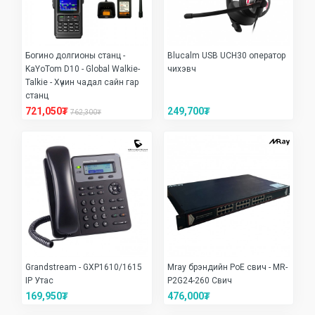
Богино долгионы станц -
Blucalm USB UCH30 оператор
KaYoTom D10 - Global Walkie-
чихэвч
Talkie - Хүчин чадал сайн гар
станц
721,050₮
249,700₮
762,300₮
Grandstream - GXP1610/1615
Mray брэндийн PoE свич - MR-
IP Утас
P2G24-260 Свич
169,950₮
476,000₮