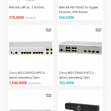
Mikrotik cAP ac, 2.4/5GHz
Mikrotik RB760iGS 5x Gigabit
Ethernet, VPN Router
370,000₮
500,500₮
400,000₮
Cisco WS-C3560CG-8PC-S -
Cisco WS-C2960CX-8TC-L -
Циско менежид Свич
Циско менежид Свич
1,500,000₮
750,000₮
2,000,000₮