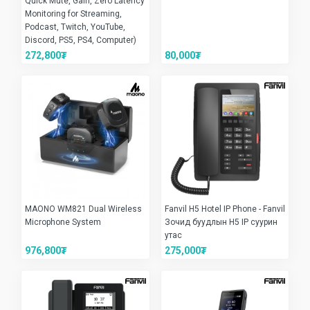
Quick Mute, Gain, Zero Latency
Monitoring for Streaming,
Podcast, Twitch, YouTube,
Discord, PS5, PS4, Computer)
272,800₮
80,000₮
MAONO WM821 Dual Wireless
Fanvil H5 Hotel IP Phone - Fanvil
Microphone System
Зочид буудлын H5 IP суурин
утас
976,800₮
275,000₮