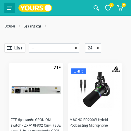
0
0
Эхлэл
Бүтээгдэхүүн
Шүүлт
ШИНЭ
ZTE брэндийн GPON ONU
MAONO PD200W Hybrid
switch - ZXA10F832 Свич (8GE
Podcasting Microphone
порт, 1Uplink интерфэйс GPON